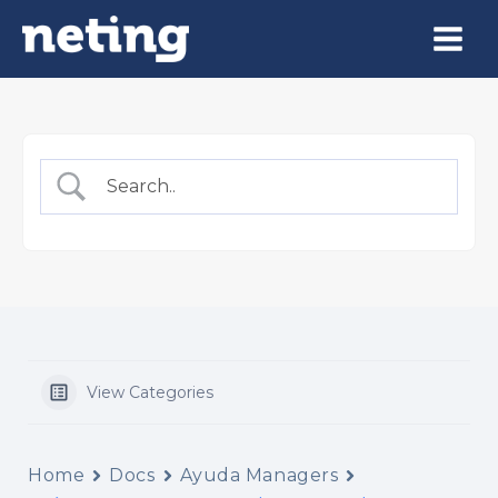
Ir
Main
al
Menu
contenido
View Categories
Home
Docs
Ayuda Managers