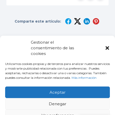
Comparte este artículo:
Still stuck? How can we help?
Gestionar el
consentimiento de las
Updated on 06/05/2022
cookies
Utilizamos cookies propias y de terceros para analizar nuestros servicios
y mostrarte publicidad relacionada con tus preferencias . Puedes
Funciona con
BetterDocs
aceptarlas, rechazarlas o desactivar una o varias categorías. También
puedes consultar la información relacionada.
Más información
Aceptar
Aviso Legal
Denegar
Política de
Privacidad