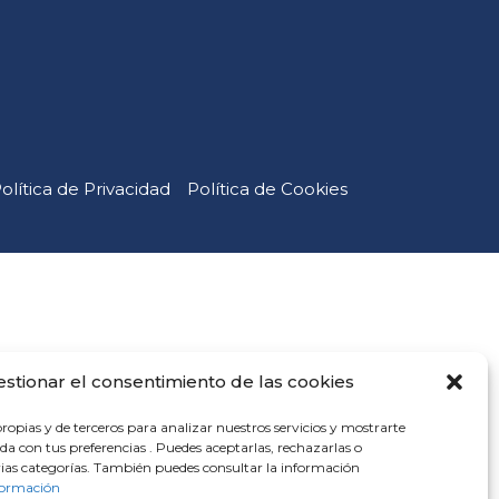
olítica de Privacidad
Política de Cookies
estionar el consentimiento de las cookies
ropias y de terceros para analizar nuestros servicios y mostrarte
da con tus preferencias . Puedes aceptarlas, rechazarlas o
rias categorías. También puedes consultar la información
formación