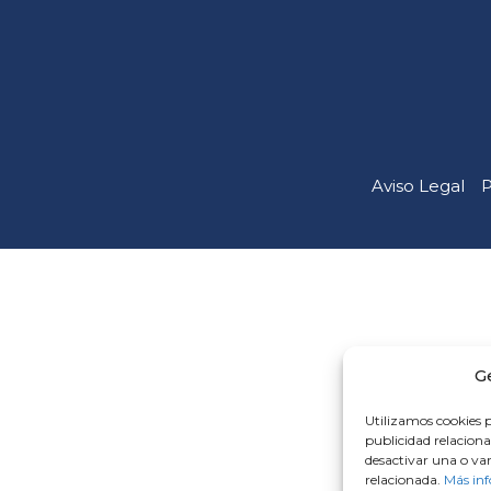
Aviso Legal
P
G
Utilizamos cookies p
publicidad relaciona
desactivar una o va
relacionada.
Más in