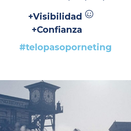
+Visibilidad
+Confianza
#telopasoporneting