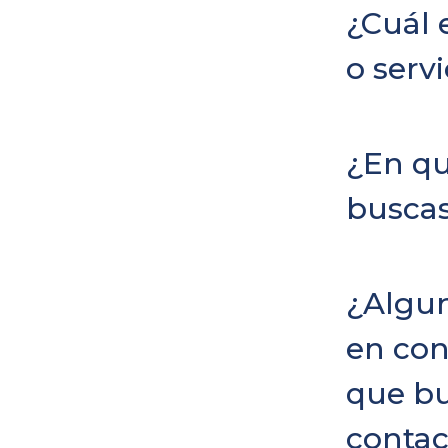
¿Cuál 
o servi
¿En qu
buscas
¿Algu
en con
que b
contac