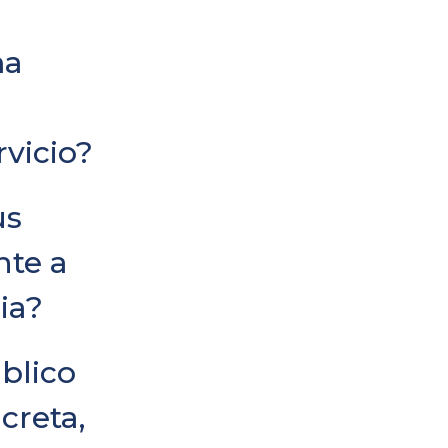
ma
rvicio?
us
nte a
ia?
blico
creta,