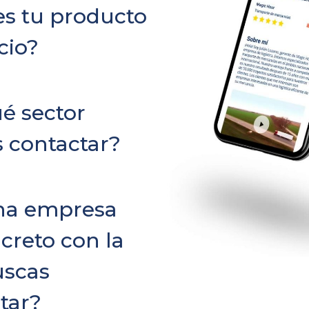
es tu producto
cio?
é sector
 contactar?
na empresa
creto con la
uscas
tar?