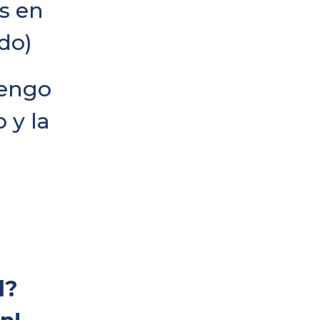
s en
do)
tengo
 y la
d?