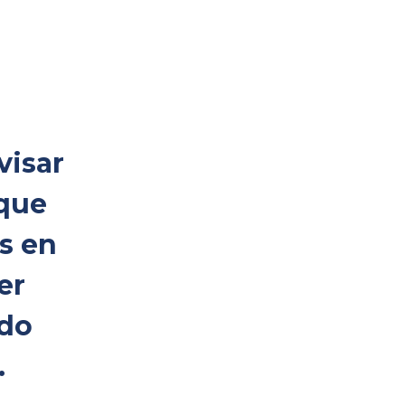
visar
que
s en
er
edo
.