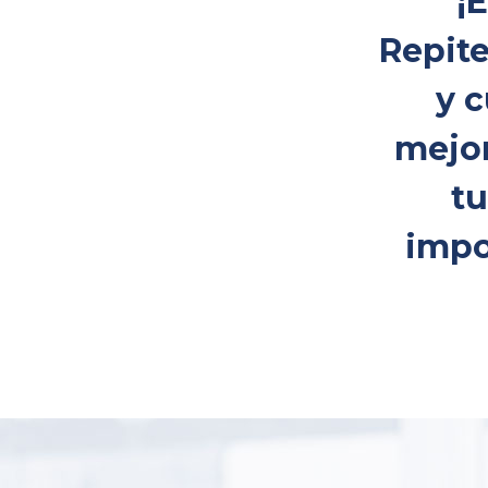
¡
Repite
y c
mejor
tu
impo