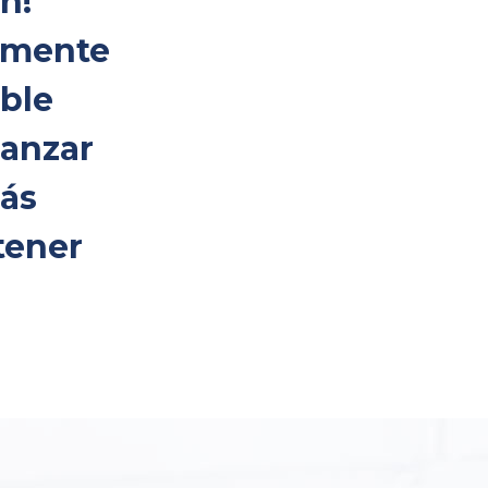
n!
almente
ible
canzar
más
tener